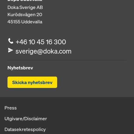
Doka Sverige AB
Kurödsvägen 20
45155
Uddevalla
+46 10 45 16 300
sverige@doka.com
Nyhetsbrev
Skicka nyhetsbrev
Press
Utgivare/Disclaimer
Datasekretespolicy