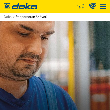
Doka
Doka
Papperseran är över!