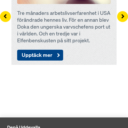
Tre månaders arbetslivserfarenhet i USA
Left
Ri
förändrade hennes liv. För en annan blev
Doka den ungerska varvschefens port ut
i världen. Och en tredje var i
Elfenbenskusten på sitt projekt.
Upptäck mer
Depå Uddevalla