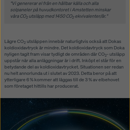
"Vi genererar el från en hållbar källa och alla
solpaneler på huvudkontoret i Amstetten minskar
våra CO
utsläpp med 1450 CO
ekvivalenter/år."
2
2
Lägre CO
utsläppen innebär naturligtvis också att Dokas
2
koldioxidavtryck är mindre. Det koldioxidavtryck som Doka
nyligen tagit fram visar tydligt de områden där CO
- utsläpp
2
uppstår när alla anläggningar är i drift. Inköpt el står för en
betydande del av koldioxidavtrycket. Situationen ser redan
nu helt annorlunda ut i slutet av 2023. Detta beror på att
ytterligare 6 % kommer att läggas till de 3 % av elbehovet
som företaget hittills har producerat.