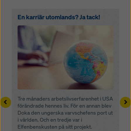
En karriär utomlands? Ja tack!
Open
Tre månaders arbetslivserfarenhet i USA
Left
Ri
förändrade hennes liv. För en annan blev
Doka den ungerska varvschefens port ut
i världen. Och en tredje var i
Elfenbenskusten på sitt projekt.