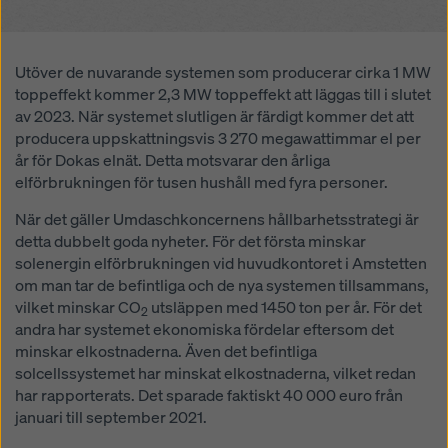
cookieinställningar
genom att klicka på
cookieinställningar längst ner på denna webbplats
och använda motsvarande kryssrutor. Du kan när som
Utöver de nuvarande systemen som producerar cirka 1 MW
helst återkalla ditt samtycke med framtida verkan och
toppeffekt kommer 2,3 MW toppeffekt att läggas till i slutet
utan att ange något skäl genom att klicka på
av 2023. När systemet slutligen är färdigt kommer det att
cookieinställningar
längst ner på denna webbplats.
producera uppskattningsvis 3 270 megawattimmar el per
Du kan hitta mer information om våra cookies
i vår
år för Dokas elnät. Detta motsvarar den årliga
integritetspolicy
. Vi erbjuder dig också möjligheten att
elförbrukningen för tusen hushåll med fyra personer.
välja dina cookies (avancerade cookie-inställningar).
När det gäller Umdaschkoncernens hållbarhetsstrategi är
detta dubbelt goda nyheter. För det första minskar
solenergin elförbrukningen vid huvudkontoret i Amstetten
om man tar de befintliga och de nya systemen tillsammans,
vilket minskar CO
utsläppen med 1450 ton per år. För det
2
andra har systemet ekonomiska fördelar eftersom det
minskar elkostnaderna. Även det befintliga
solcellssystemet har minskat elkostnaderna, vilket redan
har rapporterats. Det sparade faktiskt 40 000 euro från
januari till september 2021.