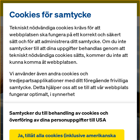
Doka
Cookies för samtycke
Doka
Grönt ljus för grön energi
Tekniskt nödvändiga cookies krävs för att
webbplatsen ska fungera på ett korrekt och säkert
sätt och för att administrera ditt samtycke. Om du inte
samtycker till att dina uppgifter behandlas genom att
tekniskt nödvändiga cookies sätts, kommer du inte att
kunna komma åt webbplatsen.
Vi använder även andra cookies och
tredjepartsapplikationer med ditt föregående frivilliga
samtycke. Detta hjälper oss att se till att vår webbplats
fungerar optimalt, i synnerhet
fortlöpande förbättra funktionaliteten på vår
webbplats (funktionella och statistiska cookies),
Samtycker du till behandling av cookies och
underlätta en smidig köpprocess när du använder
överföring av dina personuppgifter till USA
Dokas onlinebutik (funktionella och statistiska
cookies),
Ja, tillåt alla cookies (inklusive amerikanska