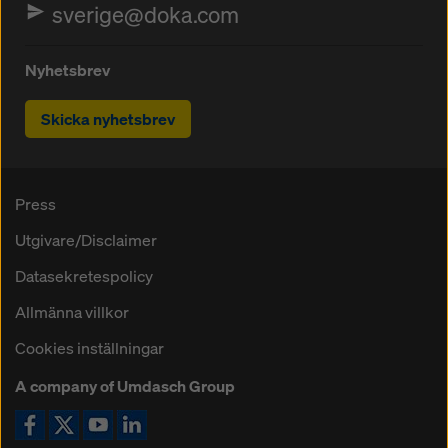
sverige@doka.com
Nyhetsbrev
Skicka nyhetsbrev
Press
Utgivare/Disclaimer
Datasekretespolicy
Allmänna villkor
Cookies inställningar
A company of Umdasch Group
Ikon Facebook
Ikon X
Ikon YouTube
Ikon LinkedIn