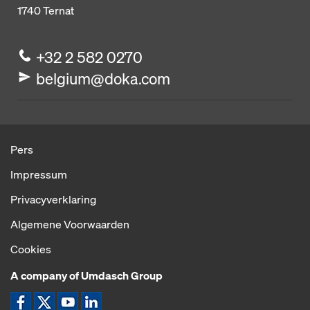
1740
Ternat
+32 2 582 0270
belgium@doka.com
Pers
Impressum
Privacyverklaring
Algemene Voorwaarden
Cookies
A company of Umdasch Group
Pictogram Facebook
Pictogram X
Pictogram YouTube
Pictogram LinkedIn