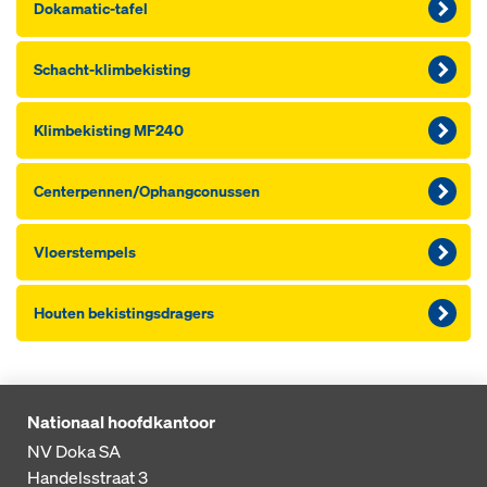
Dokamatic-tafel
Schacht-klimbekisting
Klimbekisting MF240
Centerpennen/Ophangconussen
Vloerstempels
Houten bekistingsdragers
Nationaal hoofdkantoor
NV Doka SA
Handelsstraat 3