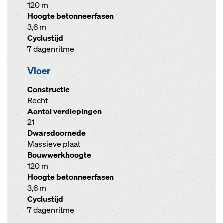
120 m
Hoogte betonneerfasen
3,6 m
Cyclustijd
7 dagenritme
Vloer
Constructie
Recht
Aantal verdiepingen
21
Dwarsdoornede
Massieve plaat
Bouwwerkhoogte
120 m
Hoogte betonneerfasen
3,6 m
Cyclustijd
7 dagenritme